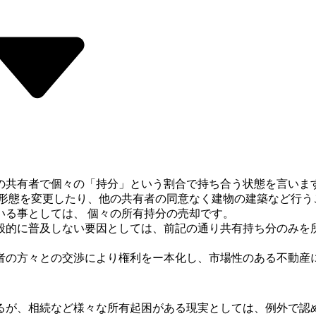
の共有者で個々の「持分」という割合で持ち合う状態を言いま
用形態を変更したり、他の共有者の同意なく建物の建築など行う
いる事としては、 個々の所有持分の売却です。
般的に普及しない要因としては、前記の通り共有持ち分のみを
者の方々との交渉により権利をー本化し、市場性のある不動産
るが、相続など様々な所有起困がある現実としては、例外で認