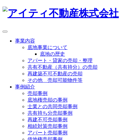
事業内容
底地事業について
底地の歴史
アパート・貸家の売却・整理
共有不動産（共有持分）の売却
再建築不可不動産の売却
その他 売却可能物件等
事例紹介
売却事例
底地権売却の事例
士業との共同売却事例
共有持ち分売却事例
再建不可売却事例
相続対策売却事例
アパート売却事例
借地権売却事例