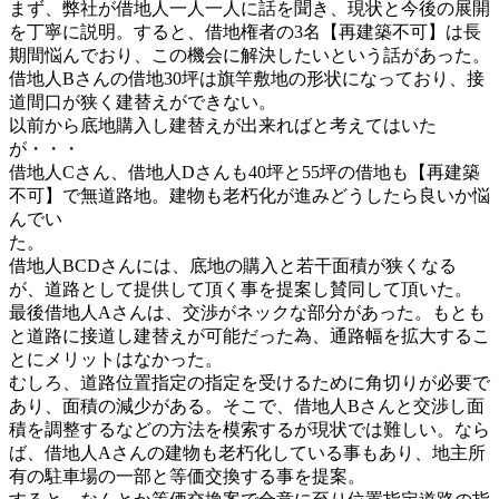
まず、弊社が借地人一人一人に話を聞き、現状と今後の展開
を丁寧に説明。すると、借地権者の3名【再建築不可】は長
期間悩んでおり、この機会に解決したいという話があった。
借地人Bさんの借地30坪は旗竿敷地の形状になっており、接
道間口が狭く建替えができない。
以前から底地購入し建替えが出来ればと考えてはいた
が・・・
借地人Cさん、借地人Dさんも40坪と55坪の借地も【再建築
不可】で無道路地。建物も老朽化が進みどうしたら良いか悩
んでい
た
借地人BCDさんには、底地の購入と若干面積が狭くなる
が、道路として提供して頂く事を提案し賛同して頂いた。
最後借地人Aさんは、交渉がネックな部分があった。もとも
と道路に接道し建替えが可能だった為、通路幅を拡大するこ
とにメリットはなかった。
むしろ、道路位置指定の指定を受けるために角切りが必要で
あり、面積の減少がある。そこで、借地人Bさんと交渉し面
積を調整するなどの方法を模索するが現状では難しい。なら
ば、借地人Aさんの建物も老朽化している事もあり、地主所
有の駐車場の一部と等価交換する事を提案。