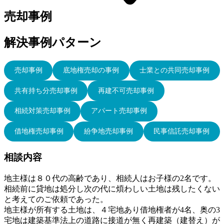
売却事例
解決事例パターン
売却事例
底地権売却の事例
士業との共同売却事例
共有持ち分売却事例
再建不可売却事例
相続対策売却事例
アパート売却事例
借地権売却事例
紛争地売却事例
民事信託売却事例
相談内容
地主様は８０代の高齢であり、相続人はお子様の2名です。
相続前に貸地は処分し次の代に煩わしい土地は残したくない
と考えてのご依頼であった。
地主様が所有する土地は、４宅地あり借地権者が4名、奥の3
宅地は建築基準法上の道路に接道が無く再建築（建替え）が